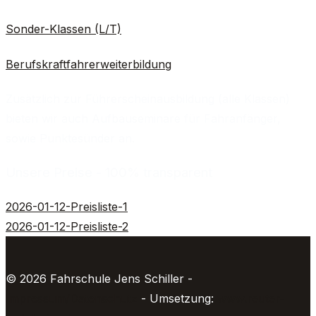
Sonder-Klassen (L/T)
Berufskraftfahrerweiterbildung
Zusätzlich zur Führerscheinausbildung (alle Klassen)
bieten wir auch Aufbauseminare für Fahranfänger,
sowie Punktesünder an.
Unsere Preise - 100% transparent
2026-01-12-Preisliste-1
2026-01-12-Preisliste-2
© 2026 Fahrschule Jens Schiller
-
Impressum/Datenschutz
- Umsetzung:
www.reuter-