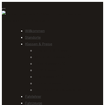
Toggle navigation
Willkommen
Standorte
Klassen & Preise
Übersicht & Preise
Motorrad-Klassen (A)
PKW-Klassen (B)
LKW-Klassen (C)
Bus-Klassen (D)
Sonder-Klassen (L/T)
Berufskraftfahrerweiterbildung
Fahrlehrer
Fahrzeuge